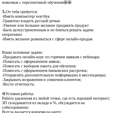
новичков с перспективой обучения🤩🤩
⠀
🦾От тебя требуется:
-Иметь компьютер/ ноутбук
-Грамотно владеть русской речью
-Умение или большое желание продавать продукт
-Быть целеустремленным и не бояться решать задачи
оперативно
-Иметь желание развиваться с сфере онлайн-продаж
⠀
Ваши основные задачи:
-Продавать онлайн-курс по горячим заявкам с вебинара;
-Помогать с оформлением заявок;
-Помогать с выбором пакета для обучения;
-Помогать с оформлением банковских рассрочек;
-Отправлять дополнительную информацию в мессенджеры;
-Закрывать возражения и сомнения клиентов;
-Вести отчетность;
⠀
⚙️Условия работы:
Работа удаленная из любой точки, где есть хороший интернет;
ЗП складывается из оклада и %, обсуждается на
собеседовании;
Всегда выдается вовремя на карту;