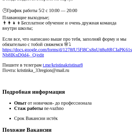
⠀
🕑График работы 5/2 с 10:00 — 20:00
Плавающие выходные;
👨‍👩‍👧‍👦Бесплатное обучение и очень дружная команда
внутри школы;
⠀
Если все, что написано выше про тебя, заполняй форму и мы
обязательно с тобой свяжемся 🌸⤵️
https://docs.google.com/forms/d/1278fU5Fl8Cx8nUtt8uftRCIaPK61s
Nb8IKnD0d4-_Q/edit
Пишите в телеграм
t.me/kristinakristinar8
Почта: kristinka_33region@mail.ru
Подробная информация
Опыт
от новичков- до профессионала
Стаж работы
ne-vazhno
Срок Вакансии истёк
Похожие Вакансии