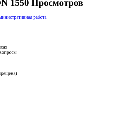
ON
1550 Просмотров
министративная работа
исах
 вопросы
апрещена)