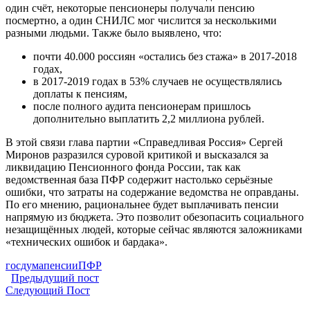
один счёт, некоторые пенсионеры получали пенсию
посмертно, а один СНИЛС мог числится за несколькими
разными людьми. Также было выявлено, что:
почти 40.000 россиян «остались без стажа» в 2017-2018
годах,
в 2017-2019 годах в 53% случаев не осуществлялись
доплаты к пенсиям,
после полного аудита пенсионерам пришлось
дополнительно выплатить 2,2 миллиона рублей.
В этой связи глава партии «Справедливая Россия» Сергей
Миронов разразился суровой критикой и высказался за
ликвидацию Пенсионного фонда России, так как
ведомственная база ПФР содержит настолько серьёзные
ошибки, что затраты на содержание ведомства не оправданы.
По его мнению, рациональнее будет выплачивать пенсии
напрямую из бюджета. Это позволит обезопасить социального
незащищённых людей, которые сейчас являются заложниками
«технических ошибок и бардака».
госдума
пенсии
ПФР
Предыдущий пост
Следующий Пост